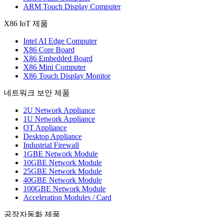
ARM Touch Display Computer
X86 IoT 제품
Intel AI Edge Computer
X86 Core Board
X86 Embedded Board
X86 Mini Computer
X86 Touch Display Monitor
네트워크 보안 제품
2U Network Appliance
1U Network Appliance
OT Appliance
Desktop Appliance
Industrial Firewall
1GBE Network Module
10GBE Network Module
25GBE Network Module
40GBE Network Module
100GBE Network Module
Acceleration Modules / Card
공장자동화 제품