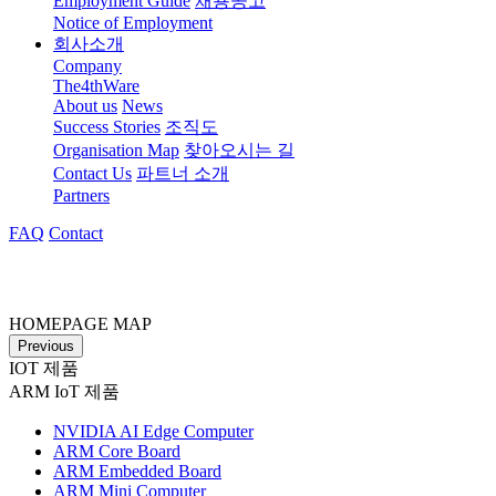
Employment Guide
채용공고
Notice of Employment
회사소개
Company
The4thWare
About us
News
Success Stories
조직도
Organisation Map
찾아오시는 길
Contact Us
파트너 소개
Partners
FAQ
Contact
HOMEPAGE MAP
Previous
IOT 제품
ARM IoT 제품
NVIDIA AI Edge Computer
ARM Core Board
ARM Embedded Board
ARM Mini Computer