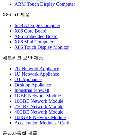
ARM Touch Display Computer
X86 IoT 제품
Intel AI Edge Computer
X86 Core Board
X86 Embedded Board
X86 Mini Computer
X86 Touch Display Monitor
네트워크 보안 제품
2U Network Appliance
1U Network Appliance
OT Appliance
Desktop Appliance
Industrial Firewall
1GBE Network Module
10GBE Network Module
25GBE Network Module
40GBE Network Module
100GBE Network Module
Acceleration Modules / Card
공장자동화 제품