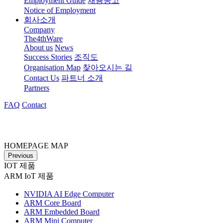
Employment Guide
채용공고
Notice of Employment
회사소개
Company
The4thWare
About us
News
Success Stories
조직도
Organisation Map
찾아오시는 길
Contact Us
파트너 소개
Partners
FAQ
Contact
HOMEPAGE MAP
Previous
IOT 제품
ARM IoT 제품
NVIDIA AI Edge Computer
ARM Core Board
ARM Embedded Board
ARM Mini Computer