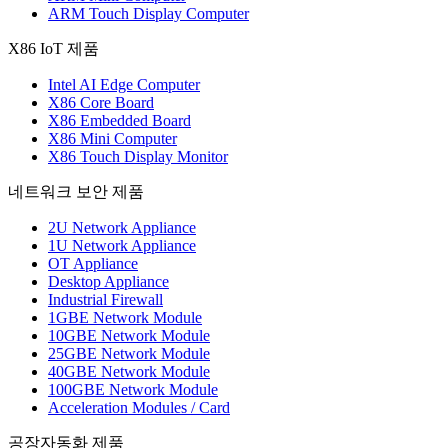
ARM Touch Display Computer
X86 IoT 제품
Intel AI Edge Computer
X86 Core Board
X86 Embedded Board
X86 Mini Computer
X86 Touch Display Monitor
네트워크 보안 제품
2U Network Appliance
1U Network Appliance
OT Appliance
Desktop Appliance
Industrial Firewall
1GBE Network Module
10GBE Network Module
25GBE Network Module
40GBE Network Module
100GBE Network Module
Acceleration Modules / Card
공장자동화 제품