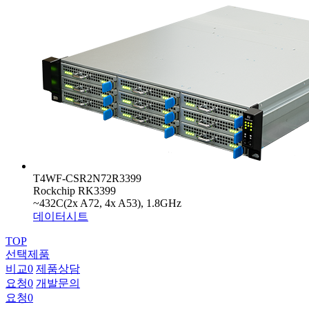
T4WF-CSR2N72R3399
Rockchip RK3399
~432C(2x A72, 4x A53), 1.8GHz
데이터시트
TOP
선택제품
비교
0
제품상담
요청
0
개발문의
요청
0