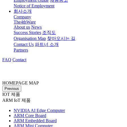
Employment Guide
채용공고
Notice of Employment
회사소개
Company
The4thWare
About us
News
Success Stories
조직도
Organisation Map
찾아오시는 길
Contact Us
파트너 소개
Partners
FAQ
Contact
HOMEPAGE MAP
Previous
IOT 제품
ARM IoT 제품
NVIDIA AI Edge Computer
ARM Core Board
ARM Embedded Board
ARM Mini Computer