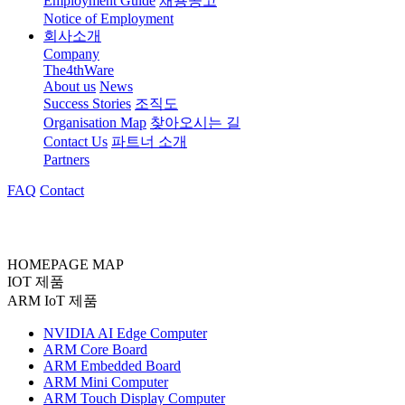
Employment Guide
채용공고
Notice of Employment
회사소개
Company
The4thWare
About us
News
Success Stories
조직도
Organisation Map
찾아오시는 길
Contact Us
파트너 소개
Partners
FAQ
Contact
HOMEPAGE MAP
IOT 제품
ARM IoT 제품
NVIDIA AI Edge Computer
ARM Core Board
ARM Embedded Board
ARM Mini Computer
ARM Touch Display Computer