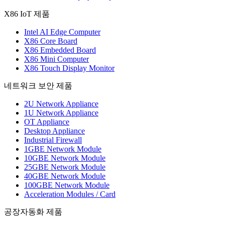
X86 IoT 제품
Intel AI Edge Computer
X86 Core Board
X86 Embedded Board
X86 Mini Computer
X86 Touch Display Monitor
네트워크 보안 제품
2U Network Appliance
1U Network Appliance
OT Appliance
Desktop Appliance
Industrial Firewall
1GBE Network Module
10GBE Network Module
25GBE Network Module
40GBE Network Module
100GBE Network Module
Acceleration Modules / Card
공장자동화 제품