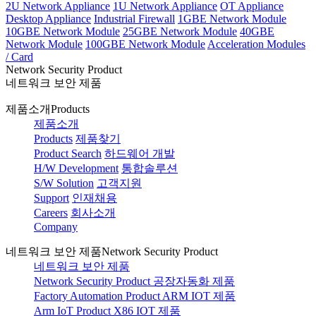
2U Network Appliance
1U Network Appliance
OT Appliance
Desktop Appliance
Industrial Firewall
1GBE Network Module
10GBE Network Module
25GBE Network Module
40GBE
Network Module
100GBE Network Module
Acceleration Modules
/ Card
Network Security Product
네트워크 보안 제품
제품소개
Products
제품소개
Products
제품찾기
Product Search
하드웨어 개발
H/W Development
통합솔루션
S/W Solution
고객지원
Support
인재채용
Careers
회사소개
Company
네트워크 보안 제품
Network Security Product
네트워크 보안 제품
Network Security Product
공장자동화 제품
Factory Automation Product
ARM IOT 제품
Arm IoT Product
X86 IOT 제품