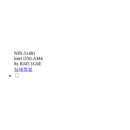
NIN-51481
Intel i350-AM4
8x RJ45 1GbE
상세정보