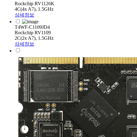
Rockchip RV1126K
4C(4x A7), 1.5GHz
상세정보
T4WF-C1109JD4
Rockchip RV1109
2C(2x A7), 1.5GHz
상세정보