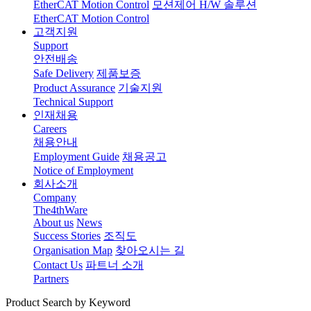
EtherCAT Motion Control
모션제어 H/W 솔루션
EtherCAT Motion Control
고객지원
Support
안전배송
Safe Delivery
제품보증
Product Assurance
기술지원
Technical Support
인재채용
Careers
채용안내
Employment Guide
채용공고
Notice of Employment
회사소개
Company
The4thWare
About us
News
Success Stories
조직도
Organisation Map
찾아오시는 길
Contact Us
파트너 소개
Partners
Product Search by Keyword