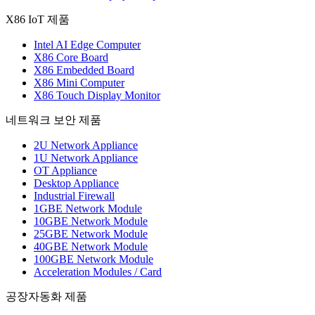
X86 IoT 제품
Intel AI Edge Computer
X86 Core Board
X86 Embedded Board
X86 Mini Computer
X86 Touch Display Monitor
네트워크 보안 제품
2U Network Appliance
1U Network Appliance
OT Appliance
Desktop Appliance
Industrial Firewall
1GBE Network Module
10GBE Network Module
25GBE Network Module
40GBE Network Module
100GBE Network Module
Acceleration Modules / Card
공장자동화 제품