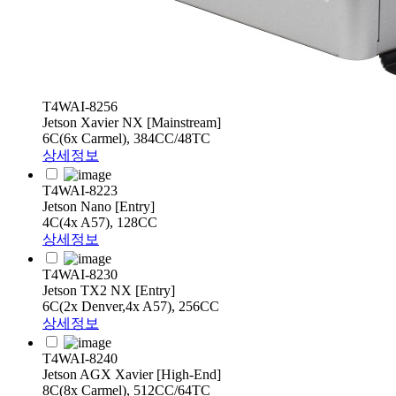
T4WAI-8256
Jetson Xavier NX [Mainstream]
6C(6x Carmel), 384CC/48TC
상세정보
T4WAI-8223
Jetson Nano [Entry]
4C(4x A57), 128CC
상세정보
T4WAI-8230
Jetson TX2 NX [Entry]
6C(2x Denver,4x A57), 256CC
상세정보
T4WAI-8240
Jetson AGX Xavier [High-End]
8C(8x Carmel), 512CC/64TC