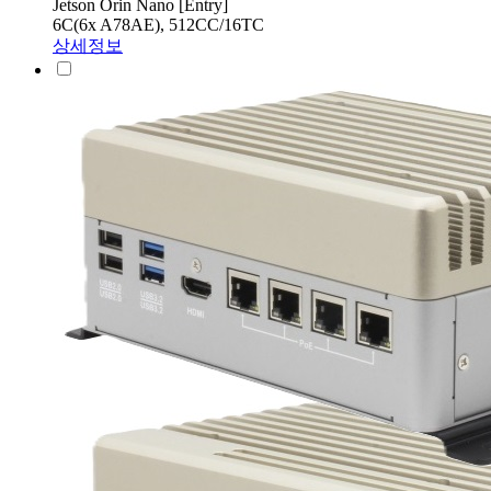
Jetson Orin Nano [Entry]
6C(6x A78AE), 512CC/16TC
상세정보