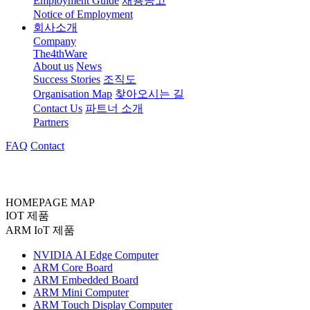
Employment Guide
채용공고
Notice of Employment
회사소개
Company
The4thWare
About us
News
Success Stories
조직도
Organisation Map
찾아오시는 길
Contact Us
파트너 소개
Partners
FAQ
Contact
HOMEPAGE MAP
IOT 제품
ARM IoT 제품
NVIDIA AI Edge Computer
ARM Core Board
ARM Embedded Board
ARM Mini Computer
ARM Touch Display Computer