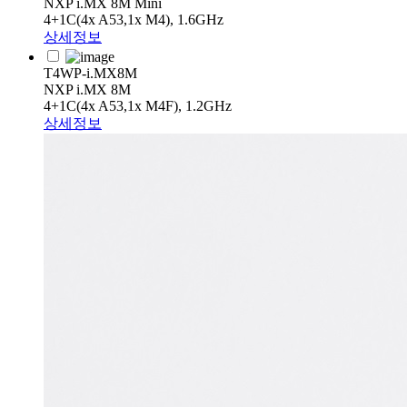
NXP i.MX 8M Mini
4+1C(4x A53,1x M4), 1.6GHz
상세정보
T4WP-i.MX8M
NXP i.MX 8M
4+1C(4x A53,1x M4F), 1.2GHz
상세정보