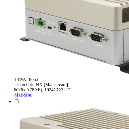
T4WAI-8653
Jetson Orin NX [Mainstream]
6C(6x A78AE), 1024CC/32TC
상세정보