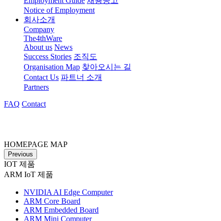
Employment Guide
채용공고
Notice of Employment
회사소개
Company
The4thWare
About us
News
Success Stories
조직도
Organisation Map
찾아오시는 길
Contact Us
파트너 소개
Partners
FAQ
Contact
HOMEPAGE MAP
Previous
IOT 제품
ARM IoT 제품
NVIDIA AI Edge Computer
ARM Core Board
ARM Embedded Board
ARM Mini Computer