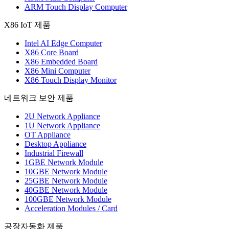
ARM Touch Display Computer
X86 IoT 제품
Intel AI Edge Computer
X86 Core Board
X86 Embedded Board
X86 Mini Computer
X86 Touch Display Monitor
네트워크 보안 제품
2U Network Appliance
1U Network Appliance
OT Appliance
Desktop Appliance
Industrial Firewall
1GBE Network Module
10GBE Network Module
25GBE Network Module
40GBE Network Module
100GBE Network Module
Acceleration Modules / Card
공장자동화 제품