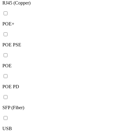
RJ45 (Copper)
POE+
POE PSE
POE
POE PD
SFP (Fiber)
USB