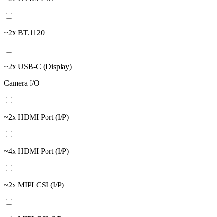
~2x BT.1120
~2x USB-C (Display)
Camera I/O
~2x HDMI Port (I/P)
~4x HDMI Port (I/P)
~2x MIPI-CSI (I/P)