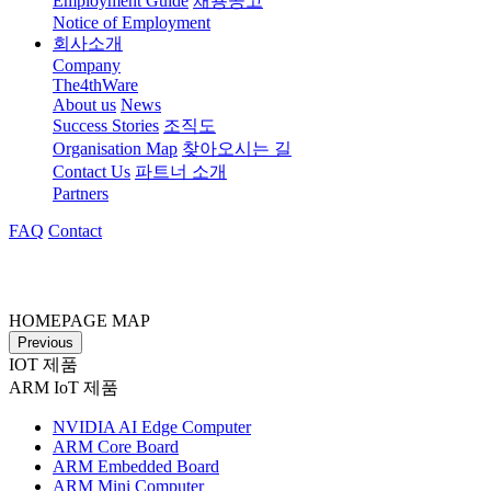
Employment Guide
채용공고
Notice of Employment
회사소개
Company
The4thWare
About us
News
Success Stories
조직도
Organisation Map
찾아오시는 길
Contact Us
파트너 소개
Partners
FAQ
Contact
HOMEPAGE MAP
Previous
IOT 제품
ARM IoT 제품
NVIDIA AI Edge Computer
ARM Core Board
ARM Embedded Board
ARM Mini Computer