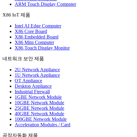
ARM Touch Display Computer
X86 IoT 제품
Intel AI Edge Computer
X86 Core Board
X86 Embedded Board
X86 Mini Computer
X86 Touch Display Monitor
네트워크 보안 제품
2U Network Appliance
1U Network Appliance
OT Appliance
Desktop Appliance
Industrial Firewall
1GBE Network Module
10GBE Network Module
25GBE Network Module
40GBE Network Module
100GBE Network Module
Acceleration Modules / Card
공장자동화 제품