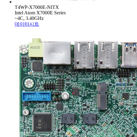
T4WP-X7000E-NITX
Intel Atom X7000E Series
~4C, 3.40GHz
데이터시트