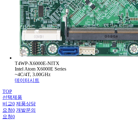
T4WP-X6000E-NITX
Intel Atom X6000E Series
~4C/4T, 3.00GHz
데이터시트
TOP
선택제품
비교
0
제품상담
요청
0
개발문의
요청
0