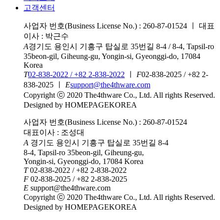
고객센터
사업자 번호(Business License No.) : 260-87-01524
ㅣ
대표
이사 : 박근수
A
경기도 용인시 기흥구 탑실로 35번길 8-4 / 8-4, Tapsil-ro
35beon-gil, Giheung-gu, Yongin-si, Gyeonggi-do, 17084
Korea
T
02-838-2022 / +82 2-838-2022
ㅣ
F
02-838-2025 / +82 2-
838-2025
ㅣ
E
support@the4thware.com
Copyright ⓒ 2020 The4thware Co., Ltd. All rights Reserved.
Designed by HOMEPAGEKOREA
사업자 번호(Business License No.) : 260-87-01524
대표이사 : 조성대
A
경기도 용인시 기흥구 탑실로 35번길 8-4
8-4, Tapsil-ro 35beon-gil, Giheung-gu,
Yongin-si, Gyeonggi-do, 17084 Korea
T
02-838-2022 / +82 2-838-2022
F
02-838-2025 / +82 2-838-2025
E
support@the4thware.com
Copyright ⓒ 2020 The4thware Co., Ltd. All rights Reserved.
Designed by HOMEPAGEKOREA