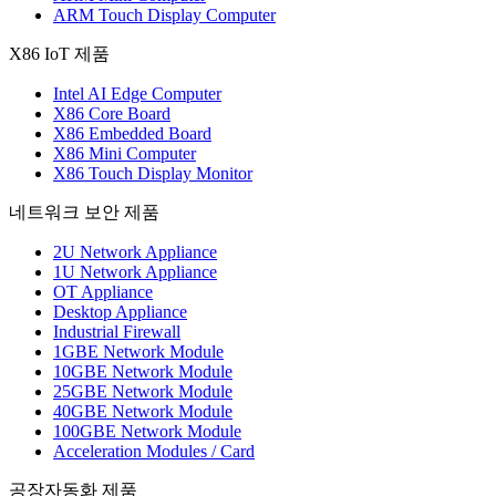
ARM Touch Display Computer
X86 IoT 제품
Intel AI Edge Computer
X86 Core Board
X86 Embedded Board
X86 Mini Computer
X86 Touch Display Monitor
네트워크 보안 제품
2U Network Appliance
1U Network Appliance
OT Appliance
Desktop Appliance
Industrial Firewall
1GBE Network Module
10GBE Network Module
25GBE Network Module
40GBE Network Module
100GBE Network Module
Acceleration Modules / Card
공장자동화 제품