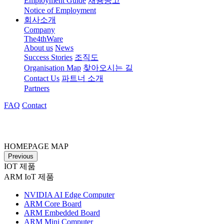
Employment Guide
채용공고
Notice of Employment
회사소개
Company
The4thWare
About us
News
Success Stories
조직도
Organisation Map
찾아오시는 길
Contact Us
파트너 소개
Partners
FAQ
Contact
HOMEPAGE MAP
Previous
IOT 제품
ARM IoT 제품
NVIDIA AI Edge Computer
ARM Core Board
ARM Embedded Board
ARM Mini Computer